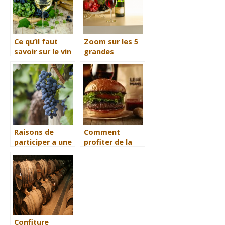
Ce qu’il faut
Zoom sur les 5
savoir sur le vin
grandes
casher
maisons de
champagne
francaise
Raisons de
Comment
participer a une
profiter de la
visite de
livraison de
vignoble ou un
burgers au
voyage
Mans
œnologique
Confiture