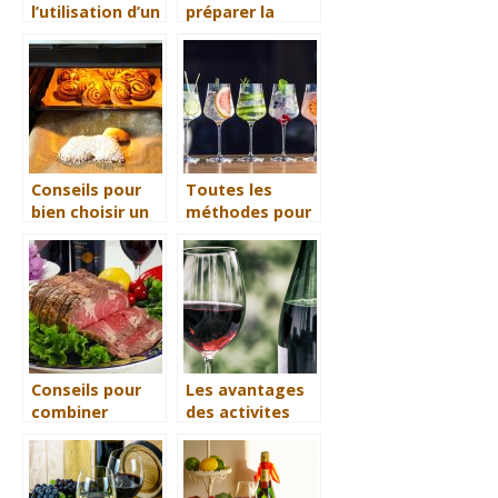
l’utilisation d’un
préparer la
présentoir pour
sauce de Ndolé
exposer ses
?
produits
Conseils pour
Toutes les
bien choisir un
méthodes pour
four
réussir du
professionnel
cocktail
Conseils pour
Les avantages
combiner
des activites
parfaitement le
œnotouristiques
vin et la viande