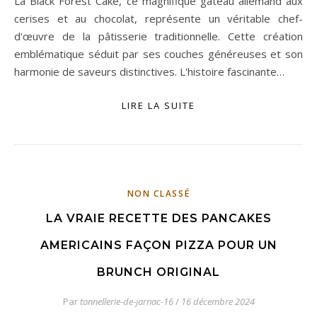
La Black Forest Cake, ce magnifique gâteau allemand aux
cerises et au chocolat, représente un véritable chef-
d'œuvre de la pâtisserie traditionnelle. Cette création
emblématique séduit par ses couches généreuses et son
harmonie de saveurs distinctives. L'histoire fascinante…
LIRE LA SUITE
NON CLASSÉ
LA VRAIE RECETTE DES PANCAKES
AMERICAINS FAÇON PIZZA POUR UN
BRUNCH ORIGINAL
Par
tonnellerie-de-jarnac-16
/
16 décembre 2024